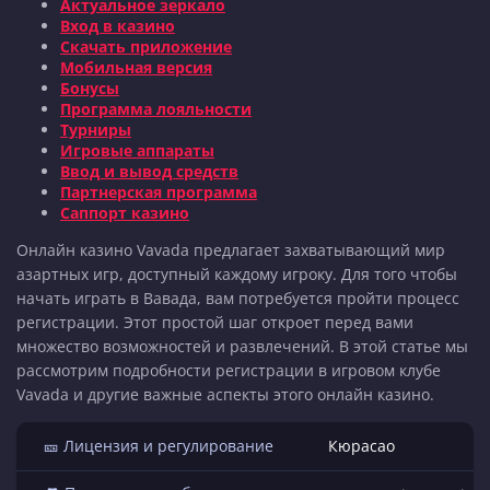
Актуальное зеркало
Вход в казино
Скачать приложение
Мобильная версия
Бонусы
Программа лояльности
Турниры
Игровые аппараты
Ввод и вывод средств
Партнерская программа
Саппорт казино
Онлайн казино Vavada предлагает захватывающий мир
азартных игр, доступный каждому игроку. Для того чтобы
начать играть в Вавада, вам потребуется пройти процесс
регистрации. Этот простой шаг откроет перед вами
множество возможностей и развлечений. В этой статье мы
рассмотрим подробности регистрации в игровом клубе
Vavada и другие важные аспекты этого онлайн казино.
🎫 Лицензия и регулирование
Кюрасао