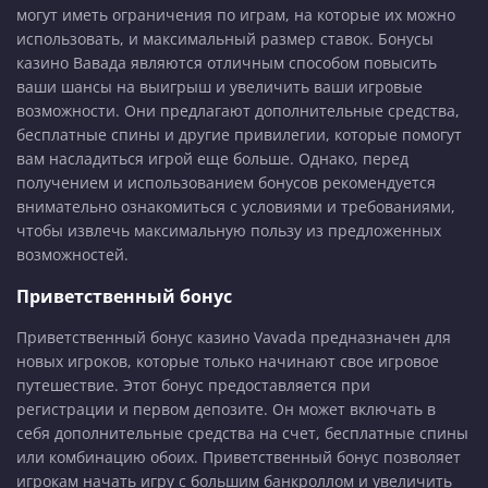
могут иметь ограничения по играм, на которые их можно
использовать, и максимальный размер ставок. Бонусы
казино Вавада являются отличным способом повысить
ваши шансы на выигрыш и увеличить ваши игровые
возможности. Они предлагают дополнительные средства,
бесплатные спины и другие привилегии, которые помогут
вам насладиться игрой еще больше. Однако, перед
получением и использованием бонусов рекомендуется
внимательно ознакомиться с условиями и требованиями,
чтобы извлечь максимальную пользу из предложенных
возможностей.
Приветственный бонус
Приветственный бонус казино Vavada предназначен для
новых игроков, которые только начинают свое игровое
путешествие. Этот бонус предоставляется при
регистрации и первом депозите. Он может включать в
себя дополнительные средства на счет, бесплатные спины
или комбинацию обоих. Приветственный бонус позволяет
игрокам начать игру с большим банкроллом и увеличить