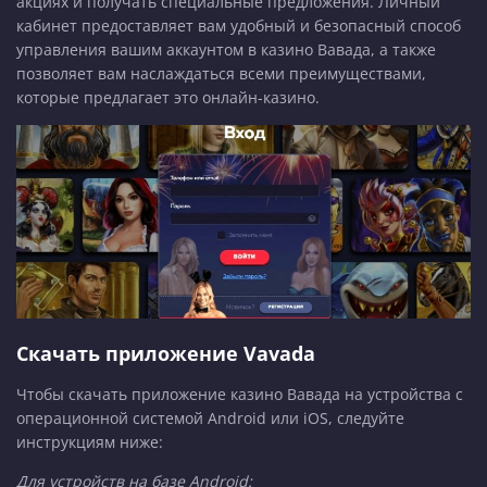
акциях и получать специальные предложения. Личный
кабинет предоставляет вам удобный и безопасный способ
управления вашим аккаунтом в казино Вавада, а также
позволяет вам наслаждаться всеми преимуществами,
которые предлагает это онлайн-казино.
Скачать приложение Vavada
Чтобы скачать приложение казино Вавада на устройства с
операционной системой Android или iOS, следуйте
инструкциям ниже:
Для устройств на базе Android: