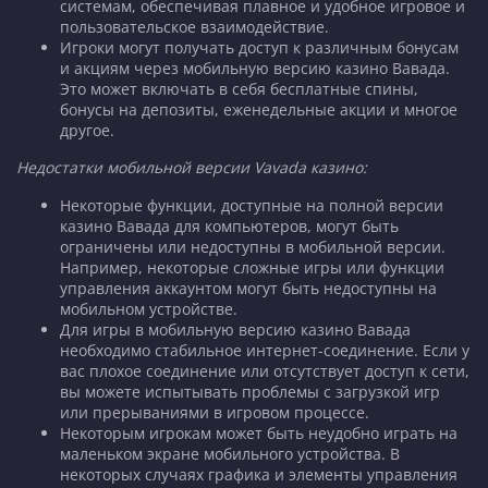
системам, обеспечивая плавное и удобное игровое и
пользовательское взаимодействие.
Игроки могут получать доступ к различным бонусам
и акциям через мобильную версию казино Вавада.
Это может включать в себя бесплатные спины,
бонусы на депозиты, еженедельные акции и многое
другое.
Недостатки мобильной версии Vavada казино:
Некоторые функции, доступные на полной версии
казино Вавада для компьютеров, могут быть
ограничены или недоступны в мобильной версии.
Например, некоторые сложные игры или функции
управления аккаунтом могут быть недоступны на
мобильном устройстве.
Для игры в мобильную версию казино Вавада
необходимо стабильное интернет-соединение. Если у
вас плохое соединение или отсутствует доступ к сети,
вы можете испытывать проблемы с загрузкой игр
или прерываниями в игровом процессе.
Некоторым игрокам может быть неудобно играть на
маленьком экране мобильного устройства. В
некоторых случаях графика и элементы управления