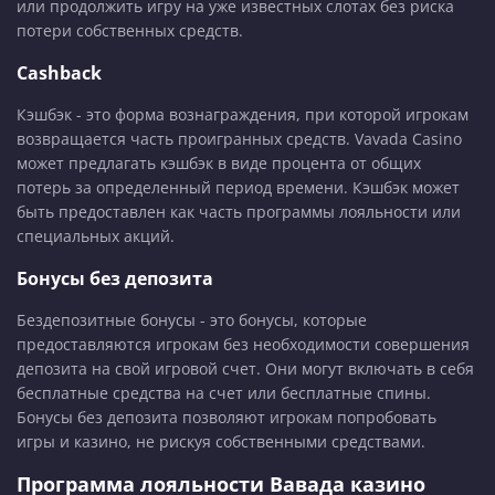
или продолжить игру на уже известных слотах без риска
потери собственных средств.
Cashback
Кэшбэк - это форма вознаграждения, при которой игрокам
возвращается часть проигранных средств. Vavada Casino
может предлагать кэшбэк в виде процента от общих
потерь за определенный период времени. Кэшбэк может
быть предоставлен как часть программы лояльности или
специальных акций.
Бонусы без депозита
Бездепозитные бонусы - это бонусы, которые
предоставляются игрокам без необходимости совершения
депозита на свой игровой счет. Они могут включать в себя
бесплатные средства на счет или бесплатные спины.
Бонусы без депозита позволяют игрокам попробовать
игры и казино, не рискуя собственными средствами.
Программа лояльности Вавада казино