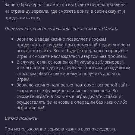
вашего браузера. После этого вы будете перенаправлены
на страницу зеркала, где сможете войти в свой аккаунт и
продолжить игру.
Преимущества использования зеркала казино Vavada
Зеркало Вавада казино позволяет игрокам
продолжать игру даже при временной недоступности
основного сайта. Вы не будете прерваны в процессе
игры и сможете наслаждаться азартом без проблем.
В случае, если основной сайт Vavada заблокирован
или ограничен доступ, зеркало становится надежным
способом обойти блокировку и получить доступ к
играм.
Зеркало казино полностью повторяет основной сайт,
сохраняя все функциональные возможности. Вы
сможете играть в любимые игры, делать ставки и
осуществлять финансовые операции без каких-либо
ограничений.
Важно помнить
При использовании зеркала казино важно следовать