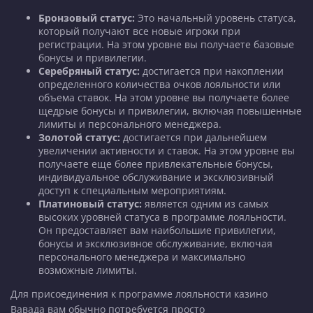
Бронзовый статус:
Это начальный уровень статуса,
который получают все новые игроки при
регистрации. На этом уровне вы получаете базовые
бонусы и привилегии.
Серебряный статус:
достигается при накоплении
определенного количества очков лояльности или
объема ставок. На этом уровне вы получаете более
щедрые бонусы и привилегии, включая повышенные
лимиты и персонального менеджера.
Золотой статус:
достигается при дальнейшем
увеличении активности и ставок. На этом уровне вы
получаете еще более привлекательные бонусы,
индивидуальное обслуживание и эксклюзивный
доступ к специальным мероприятиям.
Платиновый статус:
является одним из самых
высоких уровней статуса в программе лояльности.
Он предоставляет вам наибольшие привилегии,
бонусы и эксклюзивное обслуживание, включая
персонального менеджера и максимально
возможные лимиты.
Для присоединения к программе лояльности казино
Вавада вам обычно потребуется просто