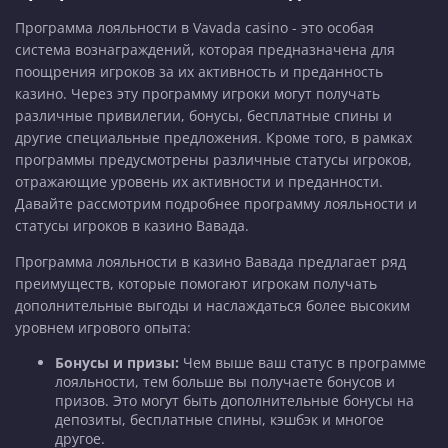
Программа лояльности в Vavada casino - это особая
система вознаграждений, которая предназначена для
поощрения игроков за их активность и преданность
казино. Через эту программу игроки могут получать
различные привилегии, бонусы, бесплатные спины и
другие специальные предложения. Кроме того, в рамках
программы предусмотрены различные статусы игроков,
отражающие уровень их активности и преданности.
Давайте рассмотрим подробнее программу лояльности и
статусы игроков в казино Вавада.
Программа лояльности в казино Вавада предлагает ряд
преимуществ, которые помогают игрокам получать
дополнительные выгоды и наслаждаться более высоким
уровнем игрового опыта:
Бонусы и призы:
Чем выше ваш статус в программе
лояльности, тем больше вы получаете бонусов и
призов. Это могут быть дополнительные бонусы на
депозиты, бесплатные спины, кэшбэк и многое
другое.