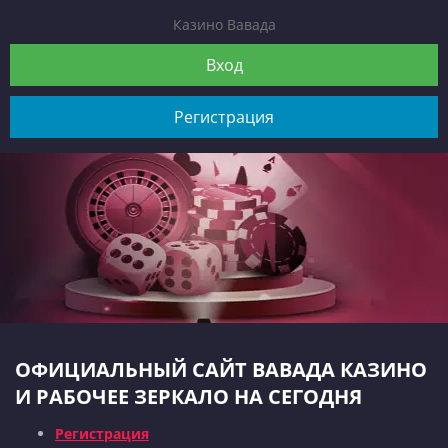
Казино Вавада
Вход
Регистрация
ОФИЦИАЛЬНЫЙ САЙТ ВАВАДА КАЗИНО
И РАБОЧЕЕ ЗЕРКАЛО НА СЕГОДНЯ
Регистрация