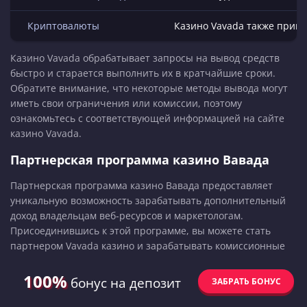
Криптовалюты
Казино Vavada также прини
Казино Vavada обрабатывает запросы на вывод средств
быстро и старается выполнить их в кратчайшие сроки.
Обратите внимание, что некоторые методы вывода могут
иметь свои ограничения или комиссии, поэтому
ознакомьтесь с соответствующей информацией на сайте
казино Vavada.
Партнерская программа казино Вавада
Партнерская программа казино Вавада предоставляет
уникальную возможность зарабатывать дополнительный
доход владельцам веб-ресурсов и маркетологам.
Присоединившись к этой программе, вы можете стать
партнером Vavada казино и зарабатывать комиссионные
выплаты за каждого привлеченного игрока. Преимущества
партнерской программы включают в себя
100%
бонус на депозит
ЗАБРАТЬ БОНУС
дополнительный доход, удобство и гибкость работы, а
также поддержку и доступ к необходимым инструментам