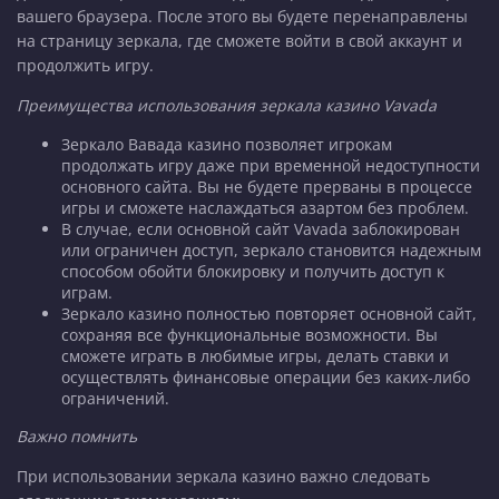
вашего браузера. После этого вы будете перенаправлены
на страницу зеркала, где сможете войти в свой аккаунт и
продолжить игру.
Преимущества использования зеркала казино Vavada
Зеркало Вавада казино позволяет игрокам
продолжать игру даже при временной недоступности
основного сайта. Вы не будете прерваны в процессе
игры и сможете наслаждаться азартом без проблем.
В случае, если основной сайт Vavada заблокирован
или ограничен доступ, зеркало становится надежным
способом обойти блокировку и получить доступ к
играм.
Зеркало казино полностью повторяет основной сайт,
сохраняя все функциональные возможности. Вы
сможете играть в любимые игры, делать ставки и
осуществлять финансовые операции без каких-либо
ограничений.
Важно помнить
При использовании зеркала казино важно следовать