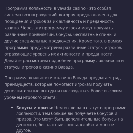
Программа лояльности в Vavada casino - это особая
система вознаграждений, которая предназначена для
поощрения игроков за их активность и преданность
казино. Через эту программу игроки могут получать
различные привилегии, бонусы, бесплатные спины и
другие специальные предложения. Кроме того, в рамках
программы предусмотрены различные статусы игроков,
отражающие уровень их активности и преданности.
Давайте рассмотрим подробнее программу лояльности и
статусы игроков в казино Вавада.
Программа лояльности в казино Вавада предлагает ряд
преимуществ, которые помогают игрокам получать
дополнительные выгоды и наслаждаться более высоким
уровнем игрового опыта:
Бонусы и призы:
Чем выше ваш статус в программе
лояльности, тем больше вы получаете бонусов и
призов. Это могут быть дополнительные бонусы на
депозиты, бесплатные спины, кэшбэк и многое
другое.