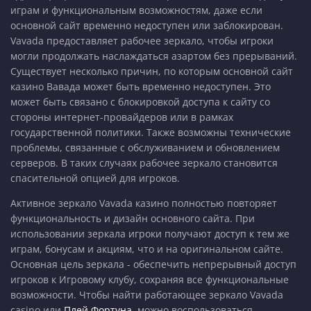
играм и функциональным возможностям, даже если
основной сайт временно недоступен или заблокирован.
Vavada предоставляет рабочее зеркало, чтобы игроки
могли продолжать наслаждаться азартом без прерываний.
Существует несколько причин, по которым основной сайт
казино Вавада может быть временно недоступен. Это
может быть связано с блокировкой доступа к сайту со
стороны интернет-провайдеров или в рамках
государственной политики. Также возможны технические
проблемы, связанные с обслуживанием и обновлением
серверов. В таких случаях рабочее зеркало становится
спасительной опцией для игроков.
Активное зеркало Vavada казино полностью повторяет
функциональность и дизайн основного сайта. При
использовании зеркала игроки получают доступ к тем же
играм, бонусам и акциям, что и на оригинальном сайте.
Основная цель зеркала - обеспечить непрерывный доступ
игроков к Игровому клубу, сохраняя все функциональные
возможности. Чтобы найти работающее зеркало Vavada
casino или
Плей Фортуна
, можно воспользоваться