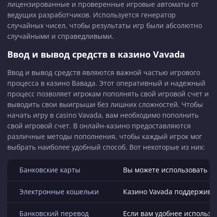
лицензированные и проверенные игровые автоматы от
ведущих разработчиков. Используется генератор
случайных чисел, чтобы результаты игр были абсолютно
случайными и справедливыми.
Ввод и вывод средств в казино Vavada
Ввод и вывод средств являются важной частью игрового
процесса в казино Вавада. Этот оперативный и надежный
процесс позволяет игрокам пополнять свой игровой счет и
выводить свои выигрыши без лишних сложностей. Чтобы
начать игру в casino Vavada, вам необходимо пополнить
свой игровой счет. В онлайн-казино предоставляются
различные методы пополнения, чтобы каждый игрок мог
выбрать наиболее удобный способ. Вот некоторые из них:
Банковские карты
Вы можете использовать св
Электронные кошельки
Казино Vavada поддерживает
Банковский перевод
Если вам удобнее использо