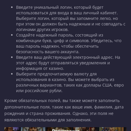
Введите уникальный логин, который будет
использоваться для входа в ваш личный кабинет.
Выберите логин, который вы запомните легко, но
при этом он должен быть надежным и не совпадать с
логинами других игроков.
Создайте надежный пароль, состоящий из
комбинации букв, цифр и символов. Убедитесь, что
ваш пароль надежен, чтобы обеспечить
безопасность вашего аккаунта.
Введите ваш действующий электронный адрес. На
этот адрес будут отправляться уведомления и
информация от казино.
Выберите предпочитаемую валюту для
использования в казино. Вы можете выбрать из
различных вариантов, таких как доллары США, евро
или российские рубли.
Кроме обязательных полей, вы также можете заполнить
дополнительные поля, такие как ваше имя, фамилия, дата
рождения и страна проживания. Однако, эти поля не
являются обязательными для заполнения.