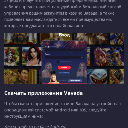
акциях и получать специальные предложения. Личный
кабинет предоставляет вам удобный и безопасный способ
управления вашим аккаунтом в казино Вавада, а также
позволяет вам наслаждаться всеми преимуществами,
которые предлагает это онлайн-казино.
Скачать приложение Vavada
Чтобы скачать приложение казино Вавада на устройства с
операционной системой Android или iOS, следуйте
инструкциям ниже:
Для устройств на базе Android: