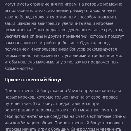
могут иметь ограничения по играм, на которые их можно
использовать, и максимальный размер ставок. Бонусы
казино Вавада являются отличным способом повысить
ваши шансы на выигрыш и увеличить ваши игровые
возможности. Они предлагают дополнительные средства,
бесплатные спины и другие привилегии, которые помогут
вам насладиться игрой еще больше. Однако, перед
получением и использованием бонусов рекомендуется
внимательно ознакомиться с условиями и требованиями,
чтобы извлечь максимальную пользу из предложенных
возможностей.
Приветственный бонус
Приветственный бонус казино Vavada предназначен для
новых игроков, которые только начинают свое игровое
путешествие. Этот бонус предоставляется при
регистрации и первом депозите. Он может включать в
себя дополнительные средства на счет, бесплатные спины
или комбинацию обоих. Приветственный бонус позволяет
игрокам начать игру с большим банкроллом и увеличить