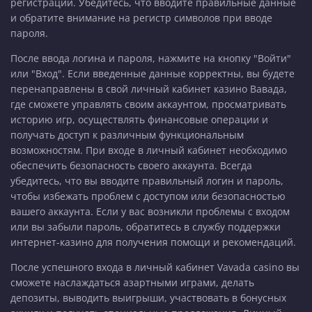
регистрации. Убедитесь, что вводите правильные данные
и обратите внимание на регистр символов при вводе
пароля.
После ввода логина и пароля, нажмите на кнопку "Войти"
или "Вход". Если введенные данные корректны, вы будете
перенаправлены в свой личный кабинет казино Вавада,
где сможете управлять своим аккаунтом, просматривать
историю игр, осуществлять финансовые операции и
получать доступ к различным функциональным
возможностям. При входе в личный кабинет необходимо
обеспечить безопасность своего аккаунта. Всегда
убедитесь, что вы вводите правильный логин и пароль,
чтобы избежать проблем с доступом или безопасностью
вашего аккаунта. Если у вас возникли проблемы с входом
или вы забыли пароль, обратитесь в службу поддержки
интернет-казино для получения помощи и рекомендаций.
После успешного входа в личный кабинет Vavada casino вы
сможете наслаждаться азартными играми, делать
депозиты, выводить выигрыши, участвовать в бонусных