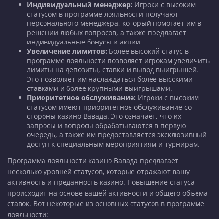
Индивидуальный менеджер:
Игроки с высоким
статусом в программе лояльности получают
персонального менеджера, который помогает им в
решении любых вопросов, а также предлагает
индивидуальные бонусы и акции.
Увеличение лимитов:
Более высокий статус в
программе лояльности позволяет игрокам увеличить
лимиты на депозиты, ставки и вывод выигрышей.
Это позволяет им наслаждаться более высокими
ставками и более крупными выигрышами.
Приоритетное обслуживание:
Игроки с высоким
статусом имеют приоритетное обслуживание со
стороны казино Вавада. Это означает, что их
запросы и вопросы обрабатываются в первую
очередь, а также им предоставляется эксклюзивный
доступ к специальным мероприятиям и турнирам.
Программа лояльности казино Вавада предлагает
несколько уровней статусов, которые отражают вашу
активность и преданность казино. Повышение статуса
происходит на основе вашей активности и общего объема
ставок. Вот некоторые из основных статусов в программе
лояльности: