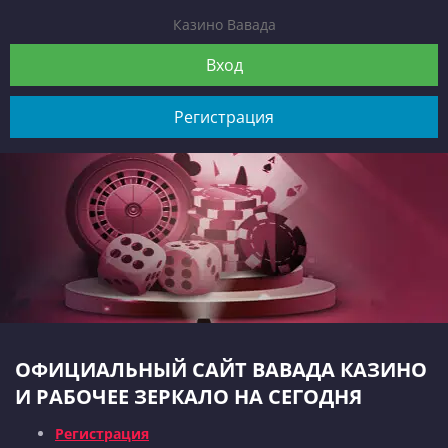
Казино Вавада
Вход
Регистрация
ОФИЦИАЛЬНЫЙ САЙТ ВАВАДА КАЗИНО
И РАБОЧЕЕ ЗЕРКАЛО НА СЕГОДНЯ
Регистрация