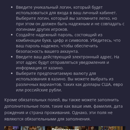
Введите уникальный логин, который будет
использоваться для входа в ваш личный кабинет.
Выберите логин, который вы запомните легко, но
при этом он должен быть надежным и не совпадать с
логинами других игроков.
Создайте надежный пароль, состоящий из
комбинации букв, цифр и символов. Убедитесь, что
ваш пароль надежен, чтобы обеспечить
безопасность вашего аккаунта.
Введите ваш действующий электронный адрес. На
этот адрес будут отправляться уведомления и
информация от казино.
Выберите предпочитаемую валюту для
использования в казино. Вы можете выбрать из
различных вариантов, таких как доллары США, евро
или российские рубли.
Кроме обязательных полей, вы также можете заполнить
дополнительные поля, такие как ваше имя, фамилия, дата
рождения и страна проживания. Однако, эти поля не
являются обязательными для заполнения.