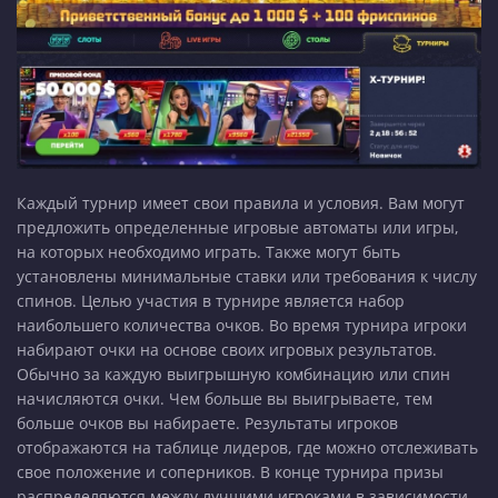
Каждый турнир имеет свои правила и условия. Вам могут
предложить определенные игровые автоматы или игры,
на которых необходимо играть. Также могут быть
установлены минимальные ставки или требования к числу
спинов. Целью участия в турнире является набор
наибольшего количества очков. Во время турнира игроки
набирают очки на основе своих игровых результатов.
Обычно за каждую выигрышную комбинацию или спин
начисляются очки. Чем больше вы выигрываете, тем
больше очков вы набираете. Результаты игроков
отображаются на таблице лидеров, где можно отслеживать
свое положение и соперников. В конце турнира призы
распределяются между лучшими игроками в зависимости