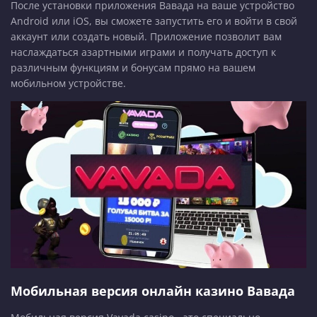
После установки приложения Вавада на ваше устройство
Android или iOS, вы сможете запустить его и войти в свой
аккаунт или создать новый. Приложение позволит вам
наслаждаться азартными играми и получать доступ к
различным функциям и бонусам прямо на вашем
мобильном устройстве.
Мобильная версия онлайн казино Вавада