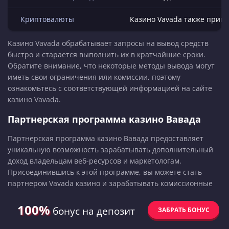
Криптовалюты
Казино Vavada также прини
Казино Vavada обрабатывает запросы на вывод средств
быстро и старается выполнить их в кратчайшие сроки.
Обратите внимание, что некоторые методы вывода могут
иметь свои ограничения или комиссии, поэтому
ознакомьтесь с соответствующей информацией на сайте
казино Vavada.
Партнерская программа казино Вавада
Партнерская программа казино Вавада предоставляет
уникальную возможность зарабатывать дополнительный
доход владельцам веб-ресурсов и маркетологам.
Присоединившись к этой программе, вы можете стать
партнером Vavada казино и зарабатывать комиссионные
выплаты за каждого привлеченного игрока. Преимущества
партнерской программы включают в себя
100%
бонус на депозит
ЗАБРАТЬ БОНУС
дополнительный доход, удобство и гибкость работы, а
также поддержку и доступ к необходимым инструментам