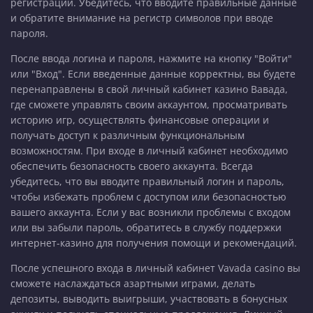
регистрации. Убедитесь, что вводите правильные данные
и обратите внимание на регистр символов при вводе
пароля.
После ввода логина и пароля, нажмите на кнопку "Войти"
или "Вход". Если введенные данные корректны, вы будете
перенаправлены в свой личный кабинет казино Вавада,
где сможете управлять своим аккаунтом, просматривать
историю игр, осуществлять финансовые операции и
получать доступ к различным функциональным
возможностям. При входе в личный кабинет необходимо
обеспечить безопасность своего аккаунта. Всегда
убедитесь, что вы вводите правильный логин и пароль,
чтобы избежать проблем с доступом или безопасностью
вашего аккаунта. Если у вас возникли проблемы с входом
или вы забыли пароль, обратитесь в службу поддержки
интернет-казино для получения помощи и рекомендаций.
После успешного входа в личный кабинет Vavada casino вы
сможете наслаждаться азартными играми, делать
депозиты, выводить выигрыши, участвовать в бонусных