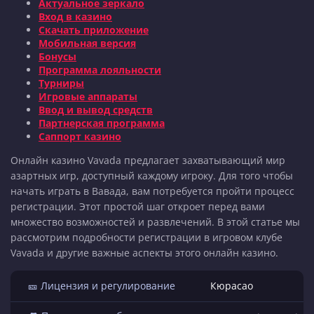
Актуальное зеркало
Вход в казино
Скачать приложение
Мобильная версия
Бонусы
Программа лояльности
Турниры
Игровые аппараты
Ввод и вывод средств
Партнерская программа
Саппорт казино
Онлайн казино Vavada предлагает захватывающий мир
азартных игр, доступный каждому игроку. Для того чтобы
начать играть в Вавада, вам потребуется пройти процесс
регистрации. Этот простой шаг откроет перед вами
множество возможностей и развлечений. В этой статье мы
рассмотрим подробности регистрации в игровом клубе
Vavada и другие важные аспекты этого онлайн казино.
🎫 Лицензия и регулирование
Кюрасао