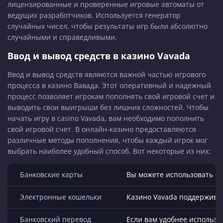
лицензированные и проверенные игровые автоматы от
ведущих разработчиков. Используется генератор
случайных чисел, чтобы результаты игр были абсолютно
случайными и справедливыми.
Ввод и вывод средств в казино Vavada
Ввод и вывод средств являются важной частью игрового
процесса в казино Вавада. Этот оперативный и надежный
процесс позволяет игрокам пополнять свой игровой счет и
выводить свои выигрыши без лишних сложностей. Чтобы
начать игру в casino Vavada, вам необходимо пополнить
свой игровой счет. В онлайн-казино предоставляются
различные методы пополнения, чтобы каждый игрок мог
выбрать наиболее удобный способ. Вот некоторые из них:
Банковские карты
Вы можете использовать св
Электронные кошельки
Казино Vavada поддерживает
Банковский перевод
Если вам удобнее использо