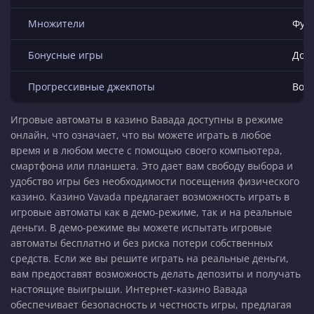
Множители
Функ
Бонусные игры
Доп
Прогрессивные джекпоты
Возм
Игровые автоматы в казино Вавада доступны в режиме
онлайн, что означает, что вы можете играть в любое
время и в любом месте с помощью своего компьютера,
смартфона или планшета. Это дает вам свободу выбора и
удобство игры без необходимости посещения физического
казино. Казино Vavada предлагает возможность играть в
игровые автоматы как в демо-режиме, так и на реальные
деньги. В демо-режиме вы можете испытать игровые
автоматы бесплатно и без риска потери собственных
средств. Если же вы решите играть на реальные деньги,
вам предоставят возможность делать депозиты и получать
настоящие выигрыши. Интернет-казино Вавада
обеспечивает безопасность и честность игры, предлагая