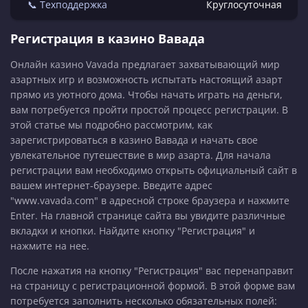
📞 Техподдержка
Круглосуточная
Регистрация в казино Вавада
Онлайн казино Vavada предлагает захватывающий мир
азартных игр и возможность испытать настоящий азарт
прямо из уютного дома. Чтобы начать играть на деньги,
вам потребуется пройти простой процесс регистрации. В
этой статье мы подробно рассмотрим, как
зарегистрироваться в казино Вавада и начать свое
увлекательное путешествие в мир азарта. Для начала
регистрации вам необходимо открыть официальный сайт в
вашем интернет-браузере. Введите адрес
"www.vavada.com" в адресной строке браузера и нажмите
Enter. На главной странице сайта вы увидите различные
вкладки и кнопки. Найдите кнопку "Регистрация" и
нажмите на нее.
После нажатия на кнопку "Регистрация" вас перенаправит
на страницу с регистрационной формой. В этой форме вам
потребуется заполнить несколько обязательных полей: