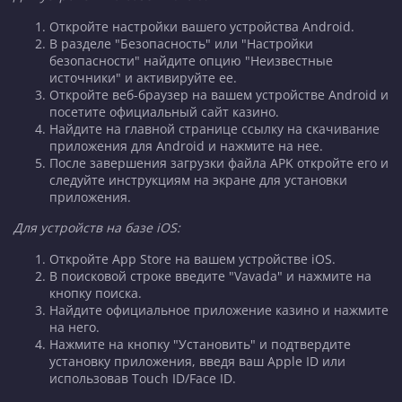
Откройте настройки вашего устройства Android.
В разделе "Безопасность" или "Настройки
безопасности" найдите опцию "Неизвестные
источники" и активируйте ее.
Откройте веб-браузер на вашем устройстве Android и
посетите официальный сайт казино.
Найдите на главной странице ссылку на скачивание
приложения для Android и нажмите на нее.
После завершения загрузки файла APK откройте его и
следуйте инструкциям на экране для установки
приложения.
Для устройств на базе iOS:
Откройте App Store на вашем устройстве iOS.
В поисковой строке введите "Vavada" и нажмите на
кнопку поиска.
Найдите официальное приложение казино и нажмите
на него.
Нажмите на кнопку "Установить" и подтвердите
установку приложения, введя ваш Apple ID или
использовав Touch ID/Face ID.