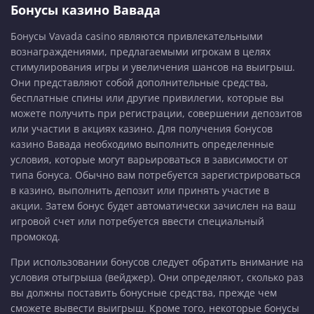
Бонусы казино Вавада
Бонусы Vavada casino являются привлекательными
вознаграждениями, предлагаемыми игрокам в целях
стимулирования игры и увеличения шансов на выигрыш.
Они представляют собой дополнительные средства,
бесплатные спины или другие привилегии, которые вы
можете получить при регистрации, совершении депозитов
или участии в акциях казино. Для получения бонусов
казино Вавада необходимо выполнить определенные
условия, которые могут варьироваться в зависимости от
типа бонуса. Обычно вам потребуется зарегистрироваться
в казино, выполнить депозит или принять участие в
акции. Затем бонус будет автоматически зачислен на ваш
игровой счет или потребуется ввести специальный
промокод.
При использовании бонусов следует обратить внимание на
условия отыгрыша (вейджер). Они определяют, сколько раз
вы должны поставить бонусные средства, прежде чем
сможете вывести выигрыш. Кроме того, некоторые бонусы