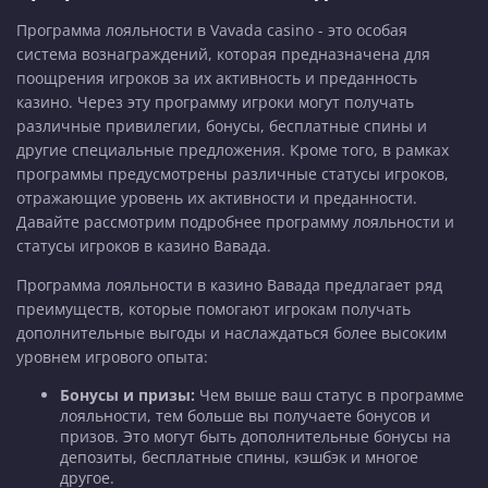
Программа лояльности в Vavada casino - это особая
система вознаграждений, которая предназначена для
поощрения игроков за их активность и преданность
казино. Через эту программу игроки могут получать
различные привилегии, бонусы, бесплатные спины и
другие специальные предложения. Кроме того, в рамках
программы предусмотрены различные статусы игроков,
отражающие уровень их активности и преданности.
Давайте рассмотрим подробнее программу лояльности и
статусы игроков в казино Вавада.
Программа лояльности в казино Вавада предлагает ряд
преимуществ, которые помогают игрокам получать
дополнительные выгоды и наслаждаться более высоким
уровнем игрового опыта:
Бонусы и призы:
Чем выше ваш статус в программе
лояльности, тем больше вы получаете бонусов и
призов. Это могут быть дополнительные бонусы на
депозиты, бесплатные спины, кэшбэк и многое
другое.