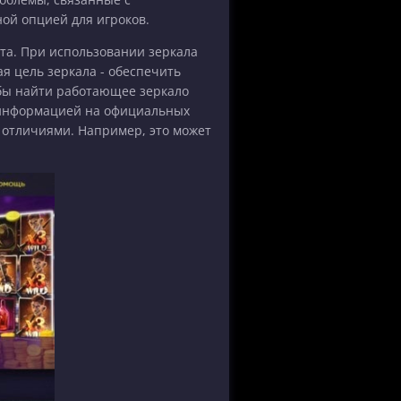
ной опцией для игроков.
та. При использовании зеркала
ая цель зеркала - обеспечить
обы найти работающее зеркало
а информацией на официальных
 отличиями. Например, это может