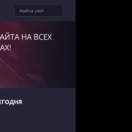
АЙТА НА ВСЕХ
АХ!
ЕГОДНЯ