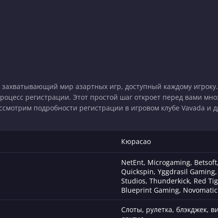
 захватывающий мир азартных игр, доступный каждому игроку. 
процесс регистрации. Этот простой шаг откроет перед вами мн
ассмотрим подробности регистрации в игровом клубе Vavada и д
Кюрасао
NetEnt, Microgaming, Betsoft
Quickspin, Yggdrasil Gaming, 
Studios, Thunderkick, Red Ti
Blueprint Gaming, Novomatic
Слоты, рулетка, блэкджек, ви