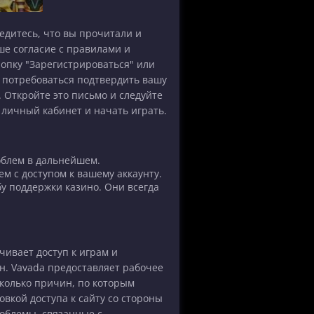
едитесь, что вы прочитали и
ше согласие с правилами и
нопку "Зарегистрироваться" или
 потребоваться подтвердить вашу
 Откройте это письмо и следуйте
 личный кабинет и начать играть.
облем в дальнейшем.
м с доступом к вашему аккаунту.
бу поддержки казино. Они всегда
чивает доступ к играм и
н. Vavada предоставляет рабочее
сколько причин, по которым
вкой доступа к сайту со стороны
облемы, связанные с