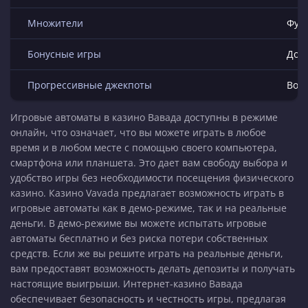
Множители
Функ
Бонусные игры
Доп
Прогрессивные джекпоты
Возм
Игровые автоматы в казино Вавада доступны в режиме
онлайн, что означает, что вы можете играть в любое
время и в любом месте с помощью своего компьютера,
смартфона или планшета. Это дает вам свободу выбора и
удобство игры без необходимости посещения физического
казино. Казино Vavada предлагает возможность играть в
игровые автоматы как в демо-режиме, так и на реальные
деньги. В демо-режиме вы можете испытать игровые
автоматы бесплатно и без риска потери собственных
средств. Если же вы решите играть на реальные деньги,
вам предоставят возможность делать депозиты и получать
настоящие выигрыши. Интернет-казино Вавада
обеспечивает безопасность и честность игры, предлагая