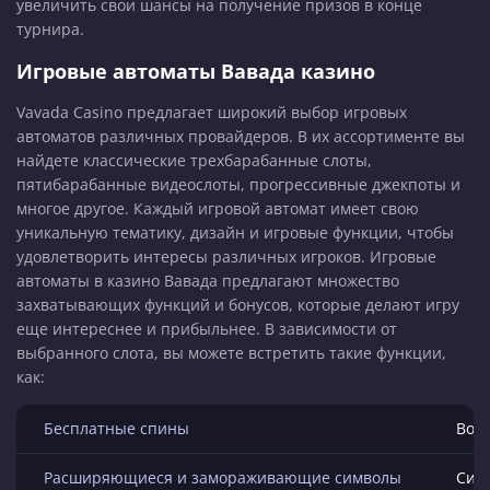
увеличить свои шансы на получение призов в конце
турнира.
Игровые автоматы Вавада казино
Vavada Casino предлагает широкий выбор игровых
автоматов различных провайдеров. В их ассортименте вы
найдете классические трехбарабанные слоты,
пятибарабанные видеослоты, прогрессивные джекпоты и
многое другое. Каждый игровой автомат имеет свою
уникальную тематику, дизайн и игровые функции, чтобы
удовлетворить интересы различных игроков. Игровые
автоматы в казино Вавада предлагают множество
захватывающих функций и бонусов, которые делают игру
еще интереснее и прибыльнее. В зависимости от
выбранного слота, вы можете встретить такие функции,
как:
Бесплатные спины
Возм
Расширяющиеся и замораживающие символы
Сим