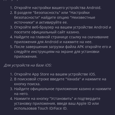
Откройте настройки вашего устройства Android.
В разделе "Безопасность" или "Настройки
безопасности" найдите опцию "Неизвестные
источники" и активируйте ее.
Откройте веб-браузер на вашем устройстве Android и
посетите официальный сайт казино.
Найдите на главной странице ссылку на скачивание
приложения для Android и нажмите на нее.
После завершения загрузки файла APK откройте его и
следуйте инструкциям на экране для установки
приложения.
Для устройств на базе iOS:
Откройте App Store на вашем устройстве iOS.
В поисковой строке введите "Vavada" и нажмите на
кнопку поиска.
Найдите официальное приложение казино и нажмите
на него.
Нажмите на кнопку "Установить" и подтвердите
установку приложения, введя ваш Apple ID или
использовав Touch ID/Face ID.