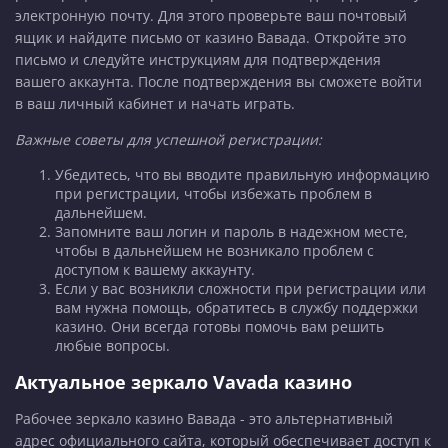
электронную почту. Для этого проверьте ваш почтовый
ящик и найдите письмо от казино Вавада. Откройте это
письмо и следуйте инструкциям для подтверждения
вашего аккаунта. После подтверждения вы сможете войти
в ваш личный кабинет и начать играть.
Важные советы для успешной регистрации:
Убедитесь, что вы вводите правильную информацию
при регистрации, чтобы избежать проблем в
дальнейшем.
Запомните ваш логин и пароль в надежном месте,
чтобы в дальнейшем не возникало проблем с
доступом к вашему аккаунту.
Если у вас возникли сложности при регистрации или
вам нужна помощь, обратитесь в службу поддержки
казино. Они всегда готовы помочь вам решить
любые вопросы.
Актуальное зеркало Vavada казино
Рабочее зеркало казино Вавада - это альтернативный
адрес официального сайта, который обеспечивает доступ к