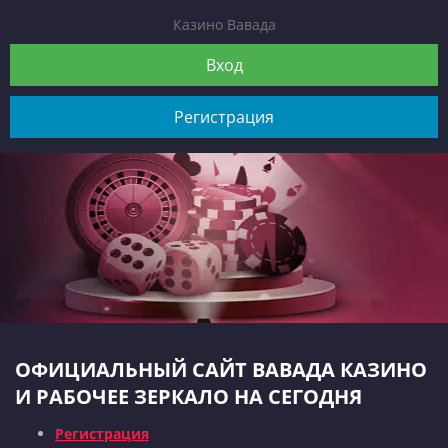
Казино Вавада
Вход
Регистрация
ОФИЦИАЛЬНЫЙ САЙТ ВАВАДА КАЗИНО
И РАБОЧЕЕ ЗЕРКАЛО НА СЕГОДНЯ
Регистрация