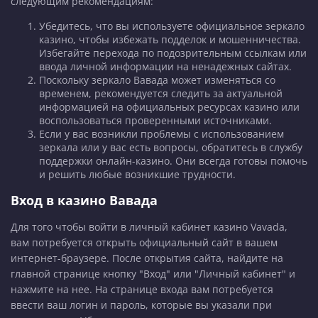
следующим рекомендациям:
Убедитесь, что вы используете официальное зеркало
казино, чтобы избежать подделок и мошенничества.
Избегайте перехода по подозрительным ссылкам или
ввода личной информации на ненадежных сайтах.
Поскольку зеркало Вавада может изменяться со
временем, рекомендуется следить за актуальной
информацией на официальных ресурсах казино или
воспользоваться проверенными источниками.
Если у вас возникли проблемы с использованием
зеркала или у вас есть вопросы, обратитесь в службу
поддержки онлайн-казино. Они всегда готовы помочь
и решить любые возникшие трудности.
Вход в казино Вавада
Для того чтобы войти в личный кабинет казино Vavada,
вам потребуется открыть официальный сайт в вашем
интернет-браузере. После открытия сайта, найдите на
главной странице кнопку "Вход" или "Личный кабинет" и
нажмите на нее. На странице входа вам потребуется
ввести ваш логин и пароль, которые вы указали при