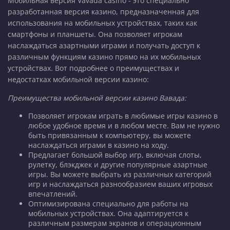
Мобильная версия Vavada casino - это специально
разработанная версия казино, предназначенная для
использования на мобильных устройствах, таких как
смартфоны и планшеты. Она позволяет игрокам
наслаждаться азартными играми и получать доступ к
различным функциям казино прямо на их мобильных
устройствах. Вот подробнее о преимуществах и
недостатках мобильной версии казино:
Преимущества мобильной версии казино Вавада:
Позволяет игрокам играть в любимые игры казино в
любое удобное время и в любом месте. Вам не нужно
быть привязанным к компьютеру, вы можете
наслаждаться играми в казино на ходу.
Предлагает большой выбор игр, включая слоты,
рулетку, блэкджек и другие популярные азартные
игры. Вы можете выбрать из различных категорий
игр и наслаждаться разнообразием ваших игровых
впечатлений.
Оптимизирована специально для работы на
мобильных устройствах. Она адаптируется к
различным размерам экранов и операционным