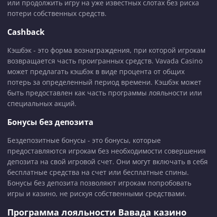
или продолжить игру на уже известных слотах без риска
потери собственных средств.
Cashback
Кэшбэк - это форма вознаграждения, при которой игрокам
возвращается часть проигранных средств. Vavada Casino
может предлагать кэшбэк в виде процента от общих
потерь за определенный период времени. Кэшбэк может
быть предоставлен как часть программы лояльности или
специальных акций.
Бонусы без депозита
Бездепозитные бонусы - это бонусы, которые
предоставляются игрокам без необходимости совершения
депозита на свой игровой счет. Они могут включать в себя
бесплатные средства на счет или бесплатные спины.
Бонусы без депозита позволяют игрокам попробовать
игры и казино, не рискуя собственными средствами.
Программа лояльности Вавада казино